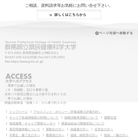
ご相談、資料請求等お気軽にお問い合せ下さい。
〒371-0052 群馬県前橋市上沖町323-1
Tel:027-235-1211(代表) Fax:027-235-2501
Site:https://www.gchs.ac.jp/
・電車でお越しの場合
ＪＲ「前橋駅」北口６番乗り場、
永井バス荻窪公園または小坂子行き約１５分
・車でお越しの場合
関越自動車道「前橋ＩＣ」から車で約２０分
トップページ
アセスメント・ポリシー（学修成果の評価方針）
キャリア形成情報室の利用について
国家試験再受験について
国際交流
地域連携・キャリア開発センター
後援会総会の開催状況について
震災関連情報について
受験生の方へ
保護者の方へ
在学生の方へ
卒業生・修了生の方へ
教職員の方へ
地域・病院等の方へ
地域・一般の方へ