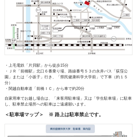
・上毛電鉄「片貝駅」から徒歩15分
・ＪＲ「前橋駅」北口６番乗り場、路線番号５３の永井バス「荻窪公
園」または「小坂子」行き、「県民健康科学大学前」で下車（約１５
分）
・関越自動車道「前橋ＩＣ」から車で約20分
自家用車でお越し場合は、「来客用駐車場」又は「学生駐車場」に駐車
し、駐車禁止場所への駐車はご遠慮願います。
＜駐車場マップ＞ ※ 路上は駐車禁止です。