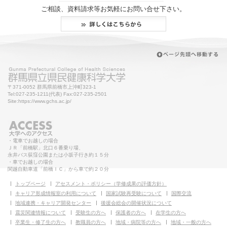
ご相談、資料請求等お気軽にお問い合せ下さい。
〒371-0052 群馬県前橋市上沖町323-1
Tel:027-235-1211(代表) Fax:027-235-2501
Site:https://www.gchs.ac.jp/
・電車でお越しの場合
ＪＲ「前橋駅」北口６番乗り場、
永井バス荻窪公園または小坂子行き約１５分
・車でお越しの場合
関越自動車道「前橋ＩＣ」から車で約２０分
トップページ
アセスメント・ポリシー（学修成果の評価方針）
キャリア形成情報室の利用について
国家試験再受験について
国際交流
地域連携・キャリア開発センター
後援会総会の開催状況について
震災関連情報について
受験生の方へ
保護者の方へ
在学生の方へ
卒業生・修了生の方へ
教職員の方へ
地域・病院等の方へ
地域・一般の方へ