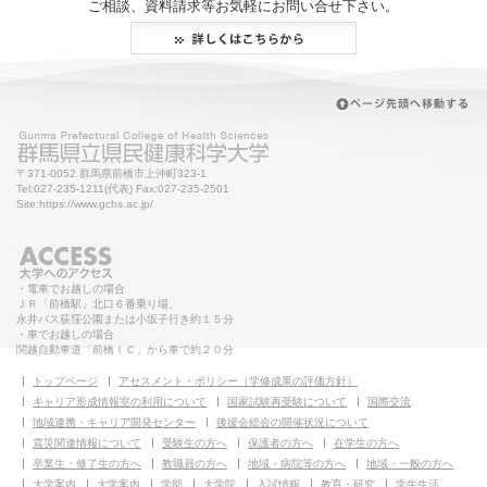
ご相談、資料請求等お気軽にお問い合せ下さい。
〒371-0052 群馬県前橋市上沖町323-1
Tel:027-235-1211(代表) Fax:027-235-2501
Site:https://www.gchs.ac.jp/
・電車でお越しの場合
ＪＲ「前橋駅」北口６番乗り場、
永井バス荻窪公園または小坂子行き約１５分
・車でお越しの場合
関越自動車道「前橋ＩＣ」から車で約２０分
トップページ
アセスメント・ポリシー（学修成果の評価方針）
キャリア形成情報室の利用について
国家試験再受験について
国際交流
地域連携・キャリア開発センター
後援会総会の開催状況について
震災関連情報について
受験生の方へ
保護者の方へ
在学生の方へ
卒業生・修了生の方へ
教職員の方へ
地域・病院等の方へ
地域・一般の方へ
大学案内
大学案内
学部
大学院
入試情報
教育・研究
学生生活