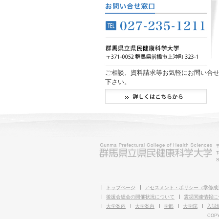
ご相談、資料請求等お気軽にお問い合
下さい。
T
S
トップページ
アセスメント・ポリシー（学修成
後援会総会の開催状況について
震災関連情報に
大学案内
大学案内
学部
大学院
入試
COPY