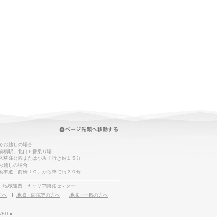
でお越しの場合
前橋駅」北口６番乗り場、
ス荻窪公園または小坂子行き約１５分
お越しの場合
動車道「前橋ＩＣ」から車で約２０分
地域連携・キャリア開発センター
方へ
地域・病院等の方へ
地域・一般の方へ
VED.■