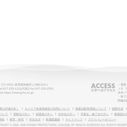
せ
〒371-0052 群馬県前橋市上沖町323-1
・電車
el:027-235-1211(代表) Fax:027-235-2501
ＪＲ「
ite:https://www.gchs.ac.jp/
永井バ
・車で
関越自
果の評価方針）
キャリア形成情報室の利用について
国家試験再受験について
国際交流
ついて
受験生の方へ
保護者の方へ
在学生の方へ
卒業生・修了生の方へ
教職員の
情報
教育・研究
学生生活
附属図書館
サイトマップ
プライバシーポリシー
RIGHT © 2004-
2026 GUNMA PREFECTURAL COLLEGE OF HEALTH SCIENCES ALL RIGHTS RESER