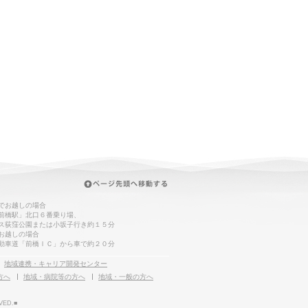
でお越しの場合
前橋駅」北口６番乗り場、
ス荻窪公園または小坂子行き約１５分
お越しの場合
動車道「前橋ＩＣ」から車で約２０分
地域連携・キャリア開発センター
方へ
地域・病院等の方へ
地域・一般の方へ
VED.■