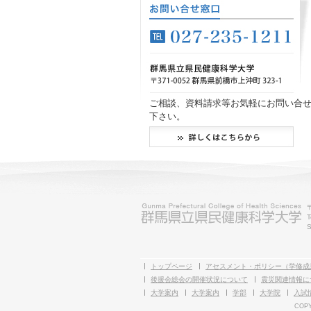
ご相談、資料請求等お気軽にお問い合
下さい。
T
S
トップページ
アセスメント・ポリシー（学修成
後援会総会の開催状況について
震災関連情報に
大学案内
大学案内
学部
大学院
入試
COPY