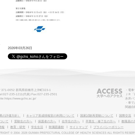
せ
2026年03月26日
〒371-0052 群馬県前橋市上沖町323-1
・電車
el:027-235-1211(代表) Fax:027-235-2501
ＪＲ「
ite:https://www.gchs.ac.jp/
永井バ
・車で
関越自
果の評価方針）
キャリア形成情報室の利用について
国家試験再受験について
国際交流
ついて
受験生の方へ
保護者の方へ
在学生の方へ
卒業生・修了生の方へ
教職員の
情報
教育・研究
学生生活
附属図書館
サイトマップ
プライバシーポリシー
RIGHT © 2004-
2026 GUNMA PREFECTURAL COLLEGE OF HEALTH SCIENCES ALL RIGHTS RESER