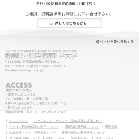
ご相談、資料請求等お気軽にお問い合せ下さい。
〒371-0052 群馬県前橋市上沖町323-1
Tel:027-235-1211(代表) Fax:027-235-2501
Site:https://www.gchs.ac.jp/
・電車でお越しの場合
ＪＲ「前橋駅」北口６番乗り場、
永井バス荻窪公園または小坂子行き約１５分
・車でお越しの場合
関越自動車道「前橋ＩＣ」から車で約２０分
トップページ
アセスメント・ポリシー（学修成果の評価方針）
キャリア形成情報室の利用について
国家試験再受験について
国際交流
地域連携・キャリア開発センター
後援会総会の開催状況について
震災関連情報について
受験生の方へ
保護者の方へ
在学生の方へ