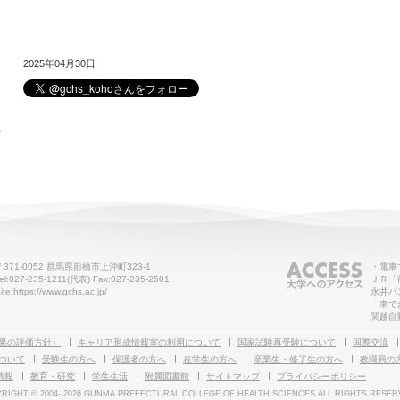
2025年04月30日
せ
〒371-0052 群馬県前橋市上沖町323-1
・電車
el:027-235-1211(代表) Fax:027-235-2501
ＪＲ「
ite:https://www.gchs.ac.jp/
永井バ
・車で
関越自
果の評価方針）
キャリア形成情報室の利用について
国家試験再受験について
国際交流
ついて
受験生の方へ
保護者の方へ
在学生の方へ
卒業生・修了生の方へ
教職員の
情報
教育・研究
学生生活
附属図書館
サイトマップ
プライバシーポリシー
RIGHT © 2004-
2026 GUNMA PREFECTURAL COLLEGE OF HEALTH SCIENCES ALL RIGHTS RESER