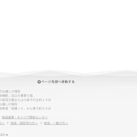
でお越しの場合
前橋駅」北口６番乗り場、
ス荻窪公園または小坂子行き約１５分
お越しの場合
動車道「前橋ＩＣ」から車で約２０分
地域連携・キャリア開発センター
方へ
地域・病院等の方へ
地域・一般の方へ
VED.■