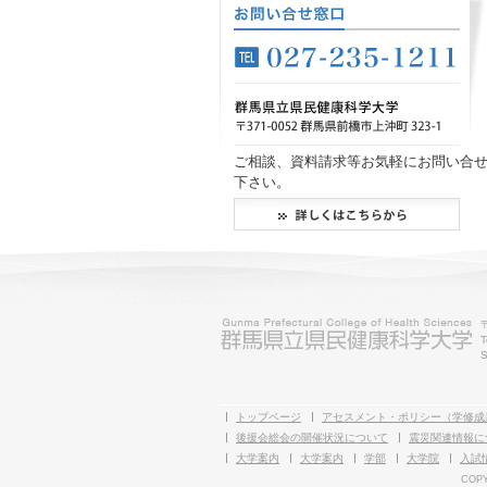
ご相談、資料請求等お気軽にお問い合
下さい。
T
S
トップページ
アセスメント・ポリシー（学修成
後援会総会の開催状況について
震災関連情報に
大学案内
大学案内
学部
大学院
入試
COPY