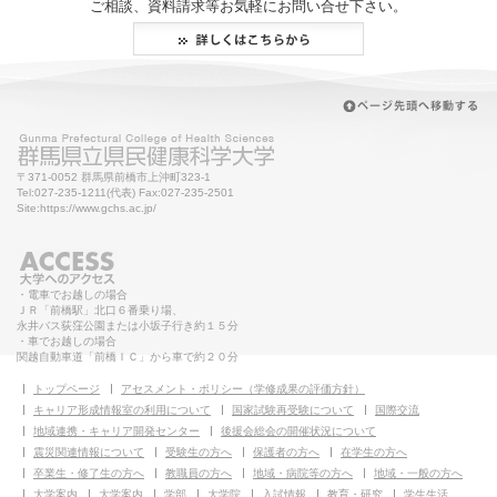
ご相談、資料請求等お気軽にお問い合せ下さい。
〒371-0052 群馬県前橋市上沖町323-1
Tel:027-235-1211(代表) Fax:027-235-2501
Site:https://www.gchs.ac.jp/
・電車でお越しの場合
ＪＲ「前橋駅」北口６番乗り場、
永井バス荻窪公園または小坂子行き約１５分
・車でお越しの場合
関越自動車道「前橋ＩＣ」から車で約２０分
トップページ
アセスメント・ポリシー（学修成果の評価方針）
キャリア形成情報室の利用について
国家試験再受験について
国際交流
地域連携・キャリア開発センター
後援会総会の開催状況について
震災関連情報について
受験生の方へ
保護者の方へ
在学生の方へ
卒業生・修了生の方へ
教職員の方へ
地域・病院等の方へ
地域・一般の方へ
大学案内
大学案内
学部
大学院
入試情報
教育・研究
学生生活