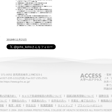
せ
2018年11月21日
〒371-0052 群馬県前橋市上沖町323-1
・電車
el:027-235-1211(代表) Fax:027-235-2501
ＪＲ「
ite:https://www.gchs.ac.jp/
永井バ
・車で
関越自
果の評価方針）
キャリア形成情報室の利用について
国家試験再受験について
国際交流
ついて
受験生の方へ
保護者の方へ
在学生の方へ
卒業生・修了生の方へ
教職員の
情報
教育・研究
学生生活
附属図書館
サイトマップ
プライバシーポリシー
RIGHT © 2004-
2026 GUNMA PREFECTURAL COLLEGE OF HEALTH SCIENCES ALL RIGHTS RESER