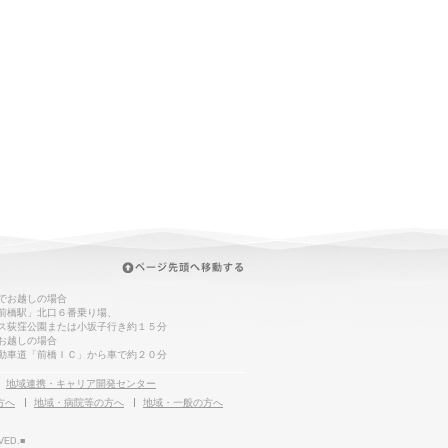
でお越しの場合
前橋駅」北口６番乗り場、
ス荻窪公園または小坂子行き約１５分
お越しの場合
動車道「前橋ＩＣ」から車で約２０分
地域連携・キャリア開発センター
方へ
地域・病院等の方へ
地域・一般の方へ
VED.■