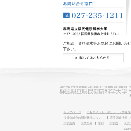
ご相談、資料請求等お気軽にお問い合
下さい。
T
S
トップページ
アセスメント・ポリシー（学修成
後援会総会の開催状況について
震災関連情報に
大学案内
大学案内
学部
大学院
入試
COPY