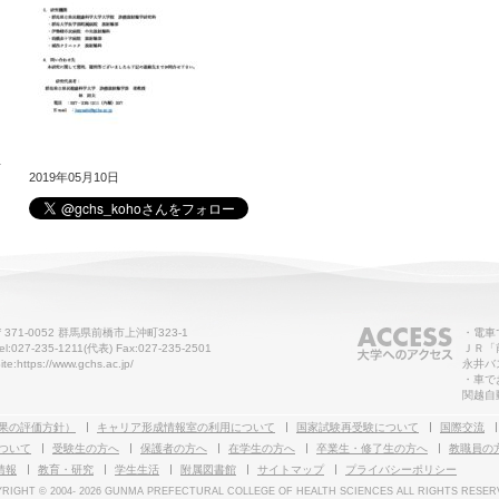
せ
2019年05月10日
〒371-0052 群馬県前橋市上沖町323-1
・電車
el:027-235-1211(代表) Fax:027-235-2501
ＪＲ「
ite:https://www.gchs.ac.jp/
永井バ
・車で
関越自
果の評価方針）
キャリア形成情報室の利用について
国家試験再受験について
国際交流
ついて
受験生の方へ
保護者の方へ
在学生の方へ
卒業生・修了生の方へ
教職員の
情報
教育・研究
学生生活
附属図書館
サイトマップ
プライバシーポリシー
RIGHT © 2004-
2026 GUNMA PREFECTURAL COLLEGE OF HEALTH SCIENCES ALL RIGHTS RESER