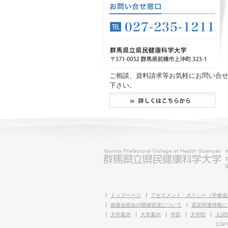
ご相談、資料請求等お気軽にお問い合
下さい。
T
S
トップページ
アセスメント・ポリシー（学修成
後援会総会の開催状況について
震災関連情報に
大学案内
大学案内
学部
大学院
入試
COPY