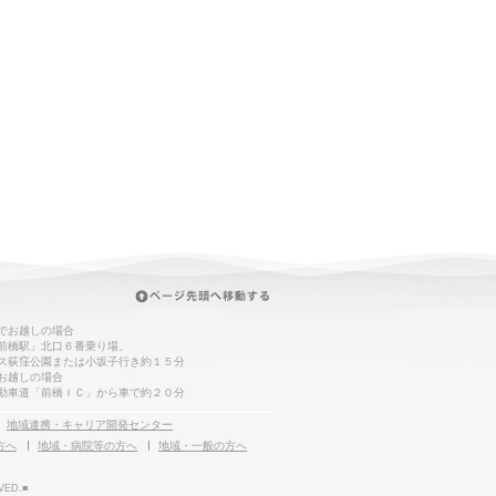
でお越しの場合
前橋駅」北口６番乗り場、
ス荻窪公園または小坂子行き約１５分
お越しの場合
動車道「前橋ＩＣ」から車で約２０分
地域連携・キャリア開発センター
方へ
地域・病院等の方へ
地域・一般の方へ
VED.■