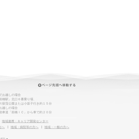
でお越しの場合
前橋駅」北口６番乗り場、
ス荻窪公園または小坂子行き約１５分
お越しの場合
動車道「前橋ＩＣ」から車で約２０分
地域連携・キャリア開発センター
方へ
地域・病院等の方へ
地域・一般の方へ
VED.■