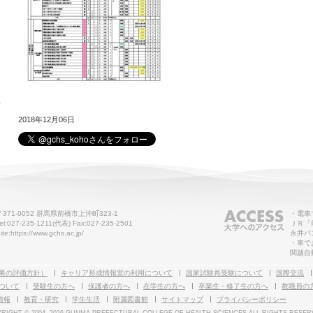
せ
2018年12月06日
〒371-0052 群馬県前橋市上沖町323-1
・電車
el:027-235-1211(代表) Fax:027-235-2501
ＪＲ「
ite:https://www.gchs.ac.jp/
永井バ
・車で
関越自
果の評価方針）
キャリア形成情報室の利用について
国家試験再受験について
国際交流
ついて
受験生の方へ
保護者の方へ
在学生の方へ
卒業生・修了生の方へ
教職員の
情報
教育・研究
学生生活
附属図書館
サイトマップ
プライバシーポリシー
RIGHT © 2004-
2026 GUNMA PREFECTURAL COLLEGE OF HEALTH SCIENCES ALL RIGHTS RESER