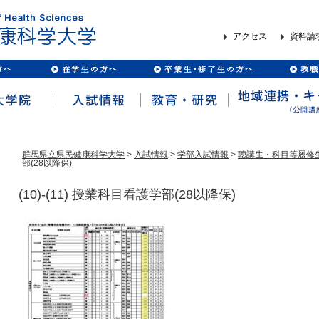
アクセス
資料請
群馬県立県民健康科学大学
>
入試情報
>
学部入試情報
>
聴講生・科目等履修
部(28以降保)
(10)-(11) 授業科目看護学部(28以降保)