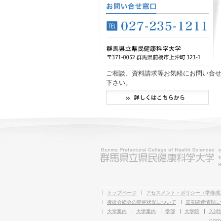
ご相談、資料請求等お気軽にお問い合
下さい。
T
S
トップページ
アセスメント・ポリシー（学修成
後援会総会の開催状況について
震災関連情報に
大学案内
大学案内
学部
大学院
入試
COPY