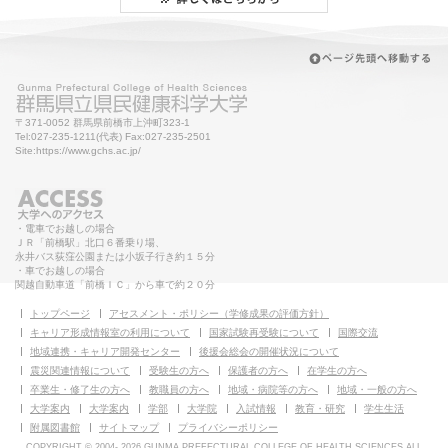
〒371-0052 群馬県前橋市上沖町323-1
Tel:027-235-1211(代表) Fax:027-235-2501
Site:https://www.gchs.ac.jp/
・電車でお越しの場合
ＪＲ「前橋駅」北口６番乗り場、
永井バス荻窪公園または小坂子行き約１５分
・車でお越しの場合
関越自動車道「前橋ＩＣ」から車で約２０分
トップページ
アセスメント・ポリシー（学修成果の評価方針）
キャリア形成情報室の利用について
国家試験再受験について
国際交流
地域連携・キャリア開発センター
後援会総会の開催状況について
震災関連情報について
受験生の方へ
保護者の方へ
在学生の方へ
卒業生・修了生の方へ
教職員の方へ
地域・病院等の方へ
地域・一般の方へ
大学案内
大学案内
学部
大学院
入試情報
教育・研究
学生生活
附属図書館
サイトマップ
プライバシーポリシー
COPYRIGHT © 2004-
2026 GUNMA PREFECTURAL COLLEGE OF HEALTH SCIENCES ALL