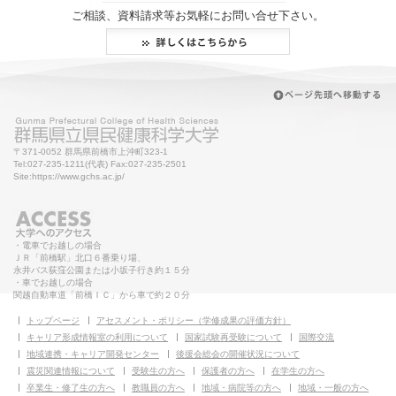
ご相談、資料請求等お気軽にお問い合せ下さい。
〒371-0052 群馬県前橋市上沖町323-1
Tel:027-235-1211(代表) Fax:027-235-2501
Site:https://www.gchs.ac.jp/
・電車でお越しの場合
ＪＲ「前橋駅」北口６番乗り場、
永井バス荻窪公園または小坂子行き約１５分
・車でお越しの場合
関越自動車道「前橋ＩＣ」から車で約２０分
トップページ
アセスメント・ポリシー（学修成果の評価方針）
キャリア形成情報室の利用について
国家試験再受験について
国際交流
地域連携・キャリア開発センター
後援会総会の開催状況について
震災関連情報について
受験生の方へ
保護者の方へ
在学生の方へ
卒業生・修了生の方へ
教職員の方へ
地域・病院等の方へ
地域・一般の方へ