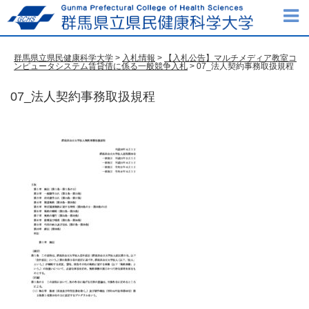
群馬県立県民健康科学大学
>
入札情報
>
【入札公告】マルチメディア教室コ
ンピュータシステム賃貸借に係る一般競争入札
> 07_法人契約事務取扱規程
07_法人契約事務取扱規程