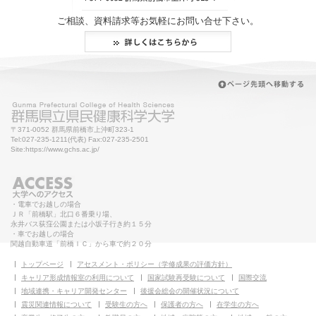
ご相談、資料請求等お気軽にお問い合せ下さい。
〒371-0052 群馬県前橋市上沖町323-1
Tel:027-235-1211(代表) Fax:027-235-2501
Site:https://www.gchs.ac.jp/
・電車でお越しの場合
ＪＲ「前橋駅」北口６番乗り場、
永井バス荻窪公園または小坂子行き約１５分
・車でお越しの場合
関越自動車道「前橋ＩＣ」から車で約２０分
トップページ
アセスメント・ポリシー（学修成果の評価方針）
キャリア形成情報室の利用について
国家試験再受験について
国際交流
地域連携・キャリア開発センター
後援会総会の開催状況について
震災関連情報について
受験生の方へ
保護者の方へ
在学生の方へ