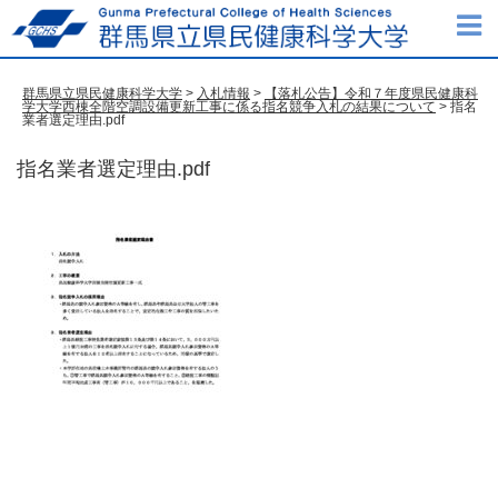
群馬県立県民健康科学大学
>
入札情報
>
【落札公告】令和７年度県民健康科
学大学西棟全階空調設備更新工事に係る指名競争入札の結果について
> 指名
業者選定理由.pdf
指名業者選定理由.pdf