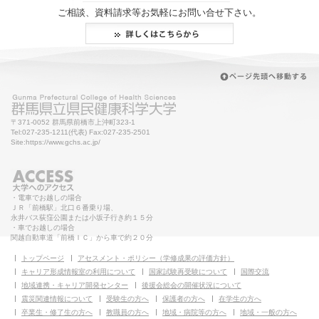
ご相談、資料請求等お気軽にお問い合せ下さい。
〒371-0052 群馬県前橋市上沖町323-1
Tel:027-235-1211(代表) Fax:027-235-2501
Site:https://www.gchs.ac.jp/
・電車でお越しの場合
ＪＲ「前橋駅」北口６番乗り場、
永井バス荻窪公園または小坂子行き約１５分
・車でお越しの場合
関越自動車道「前橋ＩＣ」から車で約２０分
トップページ
アセスメント・ポリシー（学修成果の評価方針）
キャリア形成情報室の利用について
国家試験再受験について
国際交流
地域連携・キャリア開発センター
後援会総会の開催状況について
震災関連情報について
受験生の方へ
保護者の方へ
在学生の方へ
卒業生・修了生の方へ
教職員の方へ
地域・病院等の方へ
地域・一般の方へ