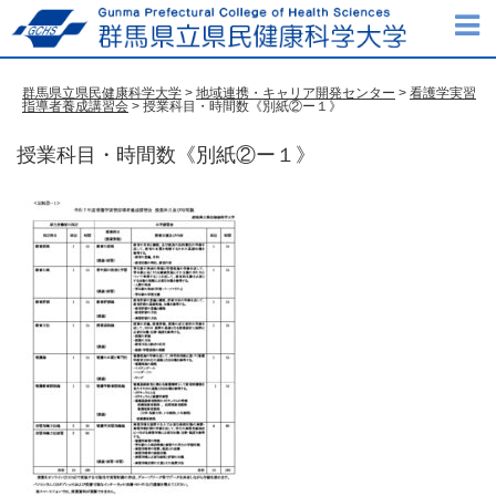
群馬県立県民健康科学大学
>
地域連携・キャリア開発センター
>
看護学実習
指導者養成講習会
> 授業科目・時間数《別紙②ー１》
授業科目・時間数《別紙②ー１》