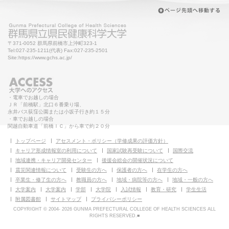
〒371-0052 群馬県前橋市上沖町323-1
Tel:027-235-1211(代表) Fax:027-235-2501
Site:https://www.gchs.ac.jp/
・電車でお越しの場合
ＪＲ「前橋駅」北口６番乗り場、
永井バス荻窪公園または小坂子行き約１５分
・車でお越しの場合
関越自動車道「前橋ＩＣ」から車で約２０分
トップページ
アセスメント・ポリシー（学修成果の評価方針）
キャリア形成情報室の利用について
国家試験再受験について
国際交流
地域連携・キャリア開発センター
後援会総会の開催状況について
震災関連情報について
受験生の方へ
保護者の方へ
在学生の方へ
卒業生・修了生の方へ
教職員の方へ
地域・病院等の方へ
地域・一般の方へ
大学案内
大学案内
学部
大学院
入試情報
教育・研究
学生生活
附属図書館
サイトマップ
プライバシーポリシー
COPYRIGHT © 2004-
2026 GUNMA PREFECTURAL COLLEGE OF HEALTH SCIENCES ALL
RIGHTS RESERVED.■