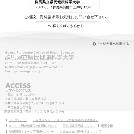
ご相談、資料請求等お気軽にお問い合せ下さい。
〒371-0052 群馬県前橋市上沖町323-1
Tel:027-235-1211(代表) Fax:027-235-2501
Site:https://www.gchs.ac.jp/
・電車でお越しの場合
ＪＲ「前橋駅」北口６番乗り場、
永井バス荻窪公園または小坂子行き約１５分
・車でお越しの場合
関越自動車道「前橋ＩＣ」から車で約２０分
トップページ
アセスメント・ポリシー（学修成果の評価方針）
キャリア形成情報室の利用について
国家試験再受験について
国際交流
地域連携・キャリア開発センター
後援会総会の開催状況について