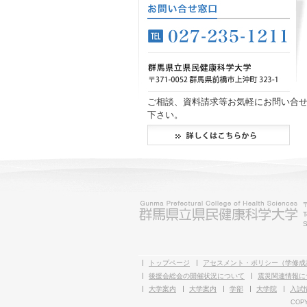
ご相談、資料請求等お気軽にお問い合
下さい。
T
S
トップページ
アセスメント・ポリシー（学修成
後援会総会の開催状況について
震災関連情報に
大学案内
大学案内
学部
大学院
入試
COPY