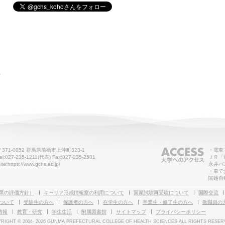
せ
〒371-0052 群馬県前橋市上沖町323-1
・電車
el:027-235-1211(代表) Fax:027-235-2501
ＪＲ「
ite:https://www.gchs.ac.jp/
永井バ
・車で
関越自
果の評価方針）
キャリア形成情報室の利用について
国家試験再受験について
国際交流
ついて
受験生の方へ
保護者の方へ
在学生の方へ
卒業生・修了生の方へ
教職員の
情報
教育・研究
学生生活
附属図書館
サイトマップ
プライバシーポリシー
RIGHT © 2004-
2026 GUNMA PREFECTURAL COLLEGE OF HEALTH SCIENCES ALL RIGHTS RESER