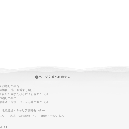
でお越しの場合
前橋駅」北口６番乗り場、
ス荻窪公園または小坂子行き約１５分
お越しの場合
動車道「前橋ＩＣ」から車で約２０分
地域連携・キャリア開発センター
方へ
地域・病院等の方へ
地域・一般の方へ
VED.■