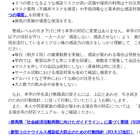
●３つの密となるような感染リスクが高い店舗や場所の利用は十分注
●マスク着用（不織布マスクを推奨）や手指消毒など基本的な感染対
つの場面」
を回避する。
●換気の実施や適度な保湿をする。
警戒レベルの引き下げに伴う本学の対応に変更はありません。本学の
以下の項目を守り、一人一人が「感染しない、感染させない」よう、責
現在流行しているオミクロン株の感染力の強さをしっかり理解して、こ
せ
ださい。
●毎日（朝夕２回）の健康観察を実施し、感染が疑われる場合は登校
●学内では、教室以外でも常に３密を回避し、複数名で密集して会話
●マスクを外しての会話は絶対にしない（昼食時は特に注意）。
●サークル活動における感染対策を改めて確認し徹底する。
●アルバイトなど学外においても細心の注意を払う。
●大人数での飲み会や会食をしない。
なお、本学の学生及び教職員の皆さんには、上記とあわせ、引き続き
のための行動指針」に従って行動していただくようお願いします。
また、本人や同居家族の感染が疑われる場合等の対応については、「
る場合等の対応マニュアル」をご確認ください。
○群馬県「社会経済活動再開に向けたガイドライン」に基づく要請（5/2
○新型コロナウイルス感染拡大防止のための行動指針（R3.9.17改訂）
（