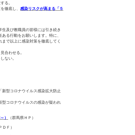
意する。
策を徹底し、
感染リスクが高まる「５
学生及び教職員の皆様には引き続き
任ある行動をお願いします。特に、
れまで以上に感染対策を徹底してく
を見合わせる。
をしない。
「新型コロナウイルス感染拡大防止
新型コロナウイルスの感染が疑われ
8～）
（群馬県ＨＰ）
ＰＤＦ）