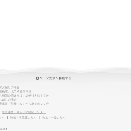
でお越しの場合
前橋駅」北口６番乗り場、
ス荻窪公園または小坂子行き約１５分
お越しの場合
動車道「前橋ＩＣ」から車で約２０分
地域連携・キャリア開発センター
方へ
地域・病院等の方へ
地域・一般の方へ
VED.■