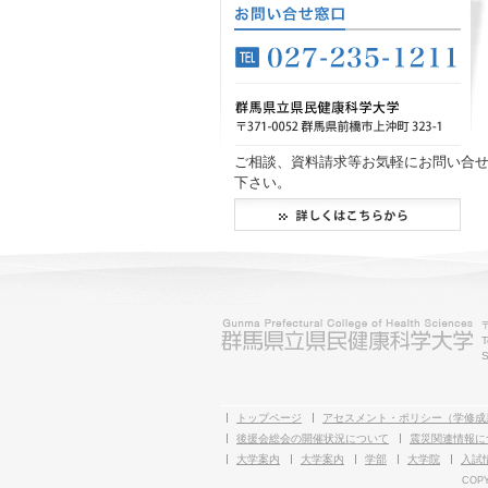
ご相談、資料請求等お気軽にお問い合
下さい。
T
S
トップページ
アセスメント・ポリシー（学修成
後援会総会の開催状況について
震災関連情報に
大学案内
大学案内
学部
大学院
入試
COPY