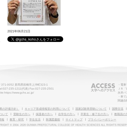
2021年06月21日
せ
〒371-0052 群馬県前橋市上沖町323-1
・電車
el:027-235-1211(代表) Fax:027-235-2501
ＪＲ「
ite:https://www.gchs.ac.jp/
永井バ
・車で
関越自
果の評価方針）
キャリア形成情報室の利用について
国家試験再受験について
国際交流
ついて
受験生の方へ
保護者の方へ
在学生の方へ
卒業生・修了生の方へ
教職員の
情報
教育・研究
学生生活
附属図書館
サイトマップ
プライバシーポリシー
RIGHT © 2004-
2026 GUNMA PREFECTURAL COLLEGE OF HEALTH SCIENCES ALL RIGHTS RESER