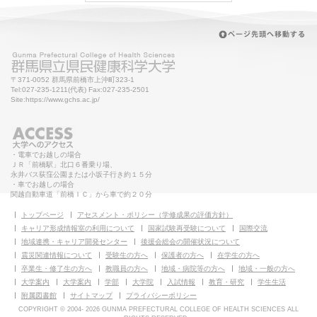
〒371-0052 群馬県前橋市上沖町323-1
Tel:027-235-1211(代表) Fax:027-235-2501
Site:https://www.gchs.ac.jp/
・電車でお越しの場合
ＪＲ「前橋駅」北口６番乗り場、
永井バス荻窪公園または小坂子行き約１５分
・車でお越しの場合
関越自動車道「前橋ＩＣ」から車で約２０分
トップページ
アセスメント・ポリシー（学修成果の評価方針）
キャリア形成情報室の利用について
国家試験再受験について
国際交流
地域連携・キャリア開発センター
後援会総会の開催状況について
震災関連情報について
受験生の方へ
保護者の方へ
在学生の方へ
卒業生・修了生の方へ
教職員の方へ
地域・病院等の方へ
地域・一般の方へ
大学案内
大学案内
学部
大学院
入試情報
教育・研究
学生生活
附属図書館
サイトマップ
プライバシーポリシー
COPYRIGHT © 2004-
2026 GUNMA PREFECTURAL COLLEGE OF HEALTH SCIENCES ALL