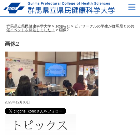
群馬県立県民健康科学大学
>
お知らせ
>
ピアサークルの学生が群馬県との共
催イベントを開催しました！
> 画像2
画像2
2025年12月03日