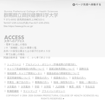
〒371-0052 群馬県前橋市上沖町323-1
Tel:027-235-1211(代表) Fax:027-235-2501
Site:https://www.gchs.ac.jp/
・電車でお越しの場合
ＪＲ「前橋駅」北口６番乗り場、
永井バス荻窪公園または小坂子行き約１５分
・車でお越しの場合
関越自動車道「前橋ＩＣ」から車で約２０分
トップページ
アセスメント・ポリシー（学修成果の評価方針）
キャリア形成情報室の利用について
国家試験再受験について
国際交流
地域連携・キャリア開発センター
後援会総会の開催状況について
震災関連情報について
受験生の方へ
保護者の方へ
在学生の方へ
卒業生・修了生の方へ
教職員の方へ
地域・病院等の方へ
地域・一般の方へ
大学案内
大学案内
学部
大学院
入試情報
教育・研究
学生生活
附属図書館
サイトマップ
プライバシーポリシー
COPYRIGHT © 2004-
2026 GUNMA PREFECTURAL COLLEGE OF HEALTH SCIENCES ALL
RIGHTS RESERVED.■