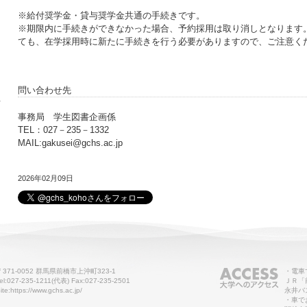
※給付奨学金・貸与奨学金共通の手続きです。
※期限内に手続きができなかった場合、予約採用は取り消しとなります
ても、在学採用時に新たに手続きを行う必要がありますので、ご注意く
問い合わせ先
せ
事務局 学生図書企画係
TEL：027－235－1332
MAIL:gakusei@gchs.ac.jp
2026年02月09日
〒371-0052 群馬県前橋市上沖町323-1
・電車
el:027-235-1211(代表) Fax:027-235-2501
ＪＲ「
ite:https://www.gchs.ac.jp/
永井バ
・車で