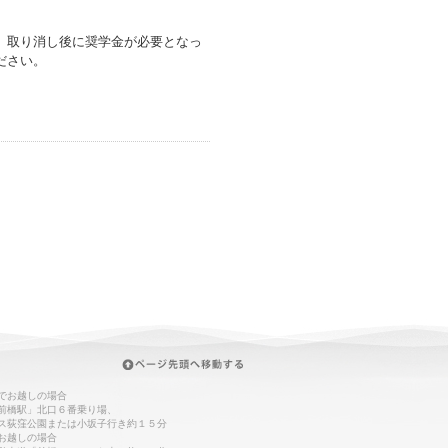
。取り消し後に奨学金が必要となっ
ださい。
でお越しの場合
前橋駅」北口６番乗り場、
ス荻窪公園または小坂子行き約１５分
お越しの場合