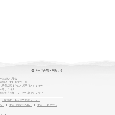
でお越しの場合
前橋駅」北口６番乗り場、
ス荻窪公園または小坂子行き約１５分
お越しの場合
動車道「前橋ＩＣ」から車で約２０分
地域連携・キャリア開発センター
方へ
地域・病院等の方へ
地域・一般の方へ
VED.■