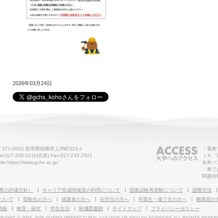
せ
2026年03月24日
〒371-0052 群馬県前橋市上沖町323-1
・電車
el:027-235-1211(代表) Fax:027-235-2501
ＪＲ「
ite:https://www.gchs.ac.jp/
永井バ
・車で
関越自
果の評価方針）
キャリア形成情報室の利用について
国家試験再受験について
国際交流
ついて
受験生の方へ
保護者の方へ
在学生の方へ
卒業生・修了生の方へ
教職員の
情報
教育・研究
学生生活
附属図書館
サイトマップ
プライバシーポリシー
RIGHT © 2004-
2026 GUNMA PREFECTURAL COLLEGE OF HEALTH SCIENCES ALL RIGHTS RESER