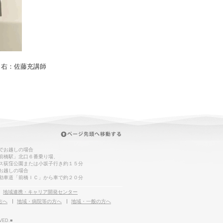
 右：佐藤充講師
でお越しの場合
前橋駅」北口６番乗り場、
ス荻窪公園または小坂子行き約１５分
お越しの場合
動車道「前橋ＩＣ」から車で約２０分
地域連携・キャリア開発センター
方へ
地域・病院等の方へ
地域・一般の方へ
VED.■