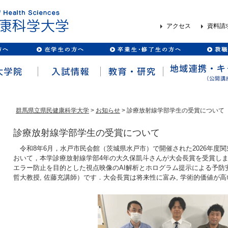
アクセス
資料請
群馬県立県民健康科学大学
>
お知らせ
> 診療放射線学部学生の受賞について
診療放射線学部学生の受賞について
令和8年6月，水戸市民会館（茨城県水戸市）で開催された2026年度
おいて，本学診療放射線学部4年の大久保凱斗さんが大会長賞を受賞し
エラー防止を目的とした視点映像のAI解析とホログラム提示による予防
哲大教授, 佐藤充講師）です．大会長賞は将来性に富み, 学術的価値が