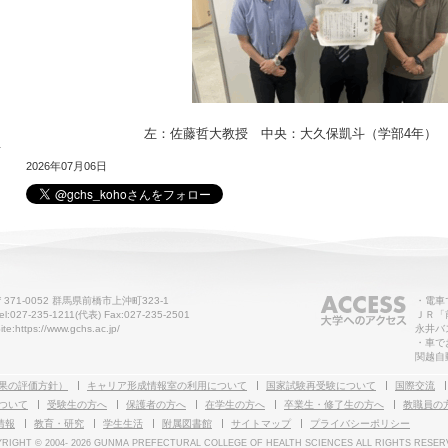
左：佐藤哲大教授 中央：大久保凱斗（学部4年）
せ
2026年07月06日
〒371-0052 群馬県前橋市上沖町323-1
・電車
el:027-235-1211(代表) Fax:027-235-2501
ＪＲ「
ite:https://www.gchs.ac.jp/
永井バ
・車で
関越自
果の評価方針）
キャリア形成情報室の利用について
国家試験再受験について
国際交流
ついて
受験生の方へ
保護者の方へ
在学生の方へ
卒業生・修了生の方へ
教職員の
情報
教育・研究
学生生活
附属図書館
サイトマップ
プライバシーポリシー
RIGHT © 2004-
2026 GUNMA PREFECTURAL COLLEGE OF HEALTH SCIENCES ALL RIGHTS RESER