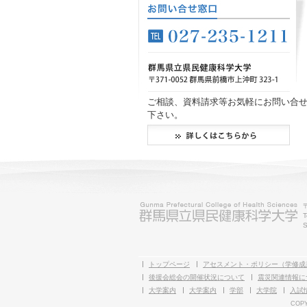
ご相談、資料請求等お気軽にお問い合
下さい。
T
S
トップページ
アセスメント・ポリシー（学修成
後援会総会の開催状況について
震災関連情報に
大学案内
大学案内
学部
大学院
入試
COPY