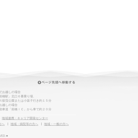
でお越しの場合
前橋駅」北口６番乗り場、
ス荻窪公園または小坂子行き約１５分
お越しの場合
動車道「前橋ＩＣ」から車で約２０分
地域連携・キャリア開発センター
方へ
地域・病院等の方へ
地域・一般の方へ
VED.■