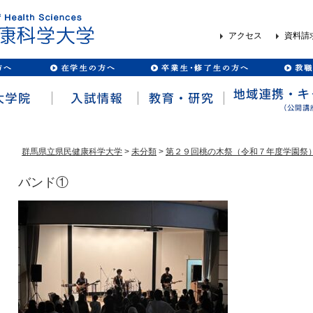
アクセス
資料請
群馬県立県民健康科学大学
>
未分類
>
第２９回桃の木祭（令和７年度学園祭
バンド①