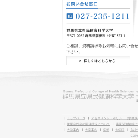
ご相談、資料請求等お気軽にお問い合
下さい。
T
S
トップページ
アセスメント・ポリシー（学修成
後援会総会の開催状況について
震災関連情報に
大学案内
大学案内
学部
大学院
入試
COPY