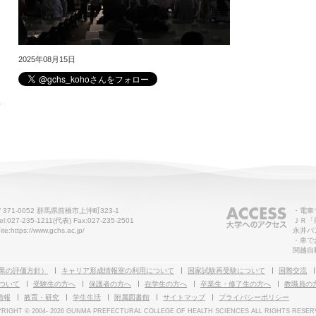
2025年08月15日
せ
〒371-0052 群馬県前橋市上沖町323-1
・電車
el:027-235-1211(代表) Fax:027-235-2501
ＪＲ「
ite:https://www.gchs.ac.jp/
永井バ
・車で
関越自
果の評価方針）
キャリア形成情報室の利用について
国家試験再受験について
国際交流
ついて
受験生の方へ
保護者の方へ
在学生の方へ
卒業生・修了生の方へ
教職員の
情報
教育・研究
学生生活
附属図書館
サイトマップ
プライバシーポリシー
RIGHT © 2004-
2026 GUNMA PREFECTURAL COLLEGE OF HEALTH SCIENCES ALL RIGHTS RESER