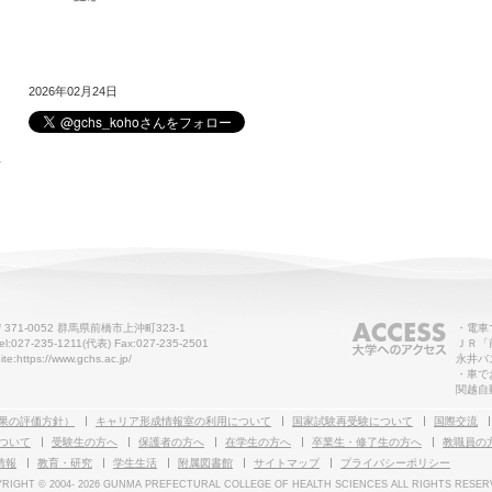
2026年02月24日
せ
〒371-0052 群馬県前橋市上沖町323-1
・電車
el:027-235-1211(代表) Fax:027-235-2501
ＪＲ「
ite:https://www.gchs.ac.jp/
永井バ
・車で
関越自
果の評価方針）
キャリア形成情報室の利用について
国家試験再受験について
国際交流
ついて
受験生の方へ
保護者の方へ
在学生の方へ
卒業生・修了生の方へ
教職員の
情報
教育・研究
学生生活
附属図書館
サイトマップ
プライバシーポリシー
RIGHT © 2004-
2026 GUNMA PREFECTURAL COLLEGE OF HEALTH SCIENCES ALL RIGHTS RESER