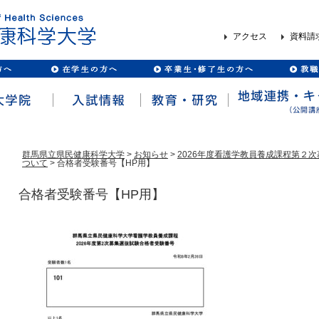
アクセス
資料請
群馬県立県民健康科学大学
>
お知らせ
>
2026年度看護学教員養成課程第２
ついて
> 合格者受験番号【HP用】
合格者受験番号【HP用】