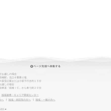
でお越しの場合
前橋駅」北口６番乗り場、
ス荻窪公園または小坂子行き約１５分
お越しの場合
動車道「前橋ＩＣ」から車で約２０分
地域連携・キャリア開発センター
方へ
地域・病院等の方へ
地域・一般の方へ
VED.■