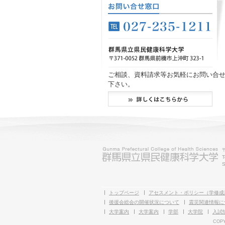
ご相談、資料請求等お気軽にお問い合
下さい。
T
S
トップページ
アセスメント・ポリシー（学修成
後援会総会の開催状況について
震災関連情報に
大学案内
大学案内
学部
大学院
入試
COPY