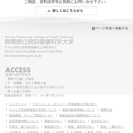
ご相談、資料請求等お気軽にお問い合せ下さい。
〒371-0052 群馬県前橋市上沖町323-1
Tel:027-235-1211(代表) Fax:027-235-2501
Site:https://www.gchs.ac.jp/
・電車でお越しの場合
ＪＲ「前橋駅」北口６番乗り場、
永井バス荻窪公園または小坂子行き約１５分
・車でお越しの場合
関越自動車道「前橋ＩＣ」から車で約２０分
トップページ
アセスメント・ポリシー（学修成果の評価方針）
キャリア形成情報室の利用について
国家試験再受験について
国際交流
地域連携・キャリア開発センター
後援会総会の開催状況について
震災関連情報について
受験生の方へ
保護者の方へ
在学生の方へ
卒業生・修了生の方へ
教職員の方へ
地域・病院等の方へ
地域・一般の方へ
大学案内
大学案内
学部
大学院
入試情報
教育・研究
学生生活