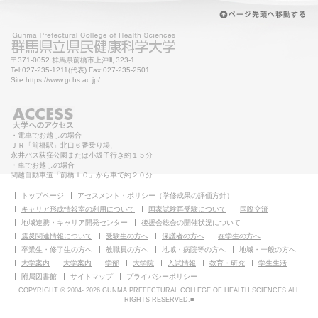
〒371-0052 群馬県前橋市上沖町323-1
Tel:027-235-1211(代表) Fax:027-235-2501
Site:https://www.gchs.ac.jp/
・電車でお越しの場合
ＪＲ「前橋駅」北口６番乗り場、
永井バス荻窪公園または小坂子行き約１５分
・車でお越しの場合
関越自動車道「前橋ＩＣ」から車で約２０分
トップページ
アセスメント・ポリシー（学修成果の評価方針）
キャリア形成情報室の利用について
国家試験再受験について
国際交流
地域連携・キャリア開発センター
後援会総会の開催状況について
震災関連情報について
受験生の方へ
保護者の方へ
在学生の方へ
卒業生・修了生の方へ
教職員の方へ
地域・病院等の方へ
地域・一般の方へ
大学案内
大学案内
学部
大学院
入試情報
教育・研究
学生生活
附属図書館
サイトマップ
プライバシーポリシー
COPYRIGHT © 2004-
2026 GUNMA PREFECTURAL COLLEGE OF HEALTH SCIENCES ALL
RIGHTS RESERVED.■