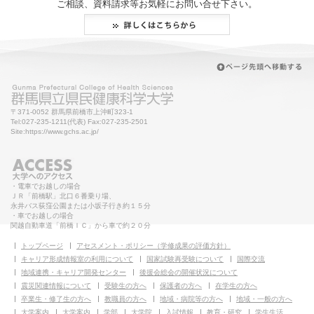
ご相談、資料請求等お気軽にお問い合せ下さい。
〒371-0052 群馬県前橋市上沖町323-1
Tel:027-235-1211(代表) Fax:027-235-2501
Site:https://www.gchs.ac.jp/
・電車でお越しの場合
ＪＲ「前橋駅」北口６番乗り場、
永井バス荻窪公園または小坂子行き約１５分
・車でお越しの場合
関越自動車道「前橋ＩＣ」から車で約２０分
トップページ
アセスメント・ポリシー（学修成果の評価方針）
キャリア形成情報室の利用について
国家試験再受験について
国際交流
地域連携・キャリア開発センター
後援会総会の開催状況について
震災関連情報について
受験生の方へ
保護者の方へ
在学生の方へ
卒業生・修了生の方へ
教職員の方へ
地域・病院等の方へ
地域・一般の方へ
大学案内
大学案内
学部
大学院
入試情報
教育・研究
学生生活