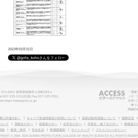
せ
2023年03月31日
〒371-0052 群馬県前橋市上沖町323-1
・電車
el:027-235-1211(代表) Fax:027-235-2501
ＪＲ「
ite:https://www.gchs.ac.jp/
永井バ
・車で
関越自
果の評価方針）
キャリア形成情報室の利用について
国家試験再受験について
国際交流
ついて
受験生の方へ
保護者の方へ
在学生の方へ
卒業生・修了生の方へ
教職員の
情報
教育・研究
学生生活
附属図書館
サイトマップ
プライバシーポリシー
RIGHT © 2004-
2026 GUNMA PREFECTURAL COLLEGE OF HEALTH SCIENCES ALL RIGHTS RESER