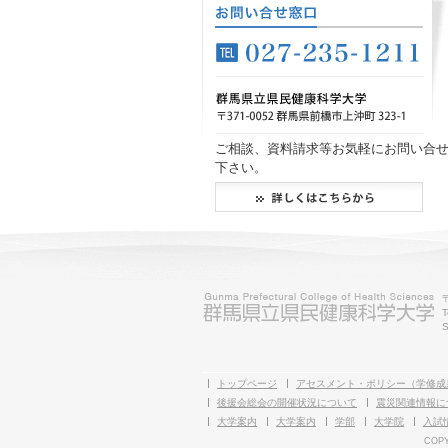
ご相談、資料請求等お気軽にお問い合
下さい。
T
S
トップページ
アセスメント・ポリシー（学修成
後援会総会の開催状況について
震災関連情報に
大学案内
大学案内
学部
大学院
入試
COPY