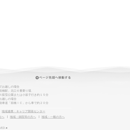
でお越しの場合
前橋駅」北口６番乗り場、
ス荻窪公園または小坂子行き約１５分
お越しの場合
動車道「前橋ＩＣ」から車で約２０分
地域連携・キャリア開発センター
方へ
地域・病院等の方へ
地域・一般の方へ
VED.■