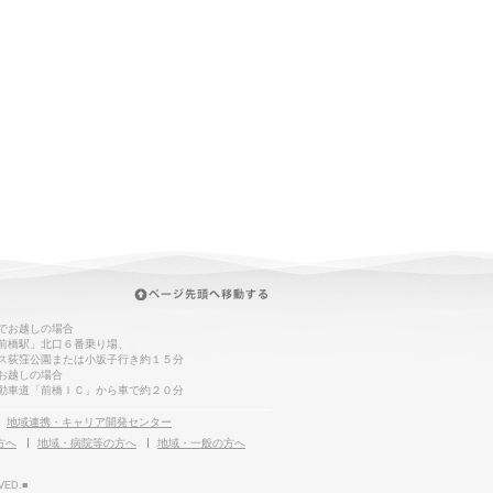
でお越しの場合
前橋駅」北口６番乗り場、
ス荻窪公園または小坂子行き約１５分
お越しの場合
動車道「前橋ＩＣ」から車で約２０分
地域連携・キャリア開発センター
方へ
地域・病院等の方へ
地域・一般の方へ
VED.■