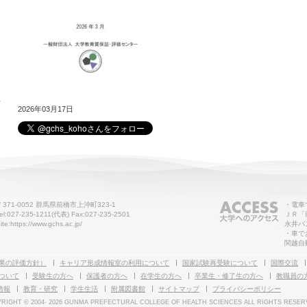
せ
2026年03月17日
〒371-0052 群馬県前橋市上沖町323-1
・電車
el:027-235-1211(代表) Fax:027-235-2501
ＪＲ「
ite:https://www.gchs.ac.jp/
永井バ
・車で
関越自
果の評価方針）
キャリア形成情報室の利用について
国家試験再受験について
国際交流
ついて
受験生の方へ
保護者の方へ
在学生の方へ
卒業生・修了生の方へ
教職員の
情報
教育・研究
学生生活
附属図書館
サイトマップ
プライバシーポリシー
RIGHT © 2004-
2026 GUNMA PREFECTURAL COLLEGE OF HEALTH SCIENCES ALL RIGHTS RESER