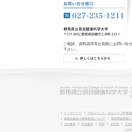
ご相談、資料請求等お気軽にお問い合
下さい。
T
S
トップページ
アセスメント・ポリシー（学修成
後援会総会の開催状況について
震災関連情報に
大学案内
大学案内
学部
大学院
入試
COPY