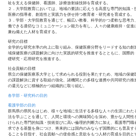
祉を支える保健師、看護師、診療放射線技師を育成する。
２．大学院教育においては、地域の要請に応えうる高度な専門的知識・
医療の指導者、創造性と実践力を併せ持つ教育者・研究者を育成する。
３．学部・大学院教育を通じて、幅広い教養、科学的かつ柔軟な思考力
働できる適切なコミュニケーション能力を有し、人々の健康維持・促進
兼ね備えた人材を育成する。
研究の目標
全学的な研究水準の向上に取り組み、保健医療分野をリードする知の創
域保健医療の課題解決に向けた実践的研究を推進するとともに、国際的
礎研究・応用研究を推進する。
社会貢献の目標
県立の保健医療系大学として求められる役割を果たすため、地域の保健
の課題解決に資する取組の強化、諸機関との多様な連携や共同研究の推
の還元などに積極的かつ組織的に取り組む。
各学部・研究科の目的
看護学部の目的
群馬県の県民をはじめ、様々な地域に生活する多様な人々の生涯にわた
法を学ぶことを通して、人間と環境への興味関心を深め、豊かな人間性
けられた専門的知識・技術並びに高い倫理的判断力に加え、看護専門職
求できる基盤を身につけ、将来的には国内のみならず国際的にも普及す
ることを目指す、社会貢献への使命感と意欲をもつ人材の育成を目的と