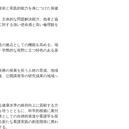
技術と実践的能力を身につけた保健
、主体的な問題解決能力、他者と協
に対する強い使命感と高い倫理観を
造の拠点としての機能を高める。地
・学際的な視野に立つ特色のある基
医療の発展を担う人材の育成、地域
進、公開講座等の研究成果の地域へ
る健康水準の維持向上に貢献する方
を培うとともに、科学的根拠に裏付
者としての自律的発達や看護学を探
る新たな看護実践の創造開発に携わ
する。