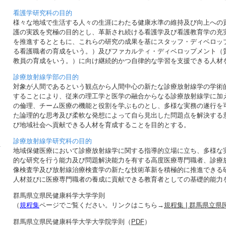
看護学研究科の目的
様々な地域で生活する人々の生涯にわたる健康水準の維持及び向上への
護の実践を究極の目的とし、革新され続ける看護学及び看護教育学の充
を推進するとともに、これらの研究の成果を基にスタッフ・ディベロッ
る看護職者の育成をいう。）及びファカルティ・ディベロップメント（
教員の育成をいう。）に向け継続的かつ自律的な学習を支援できる人材
診療放射線学部の目的
対象が人間であるという観点から人間中心の新たな診療放射線学の学術
することにより、従来の理工学と医学の融合からなる診療放射線学に加
の倫理、チーム医療の機能と役割を学ぶものとし、多様な実務の遂行を
た論理的な思考及び柔軟な発想によって自ら見出した問題点を解決する
び地域社会へ貢献できる人材を育成することを目的とする。
診療放射線学研究科の目的
せ
地域保健医療において診療放射線学に関する指導的立場に立ち、多様な
的な研究を行う能力及び問題解決能力を有する高度医療専門職者、診療
像検査学及び放射線治療検査学の新たな技術革新を積極的に推進できる
人材並びに医療専門職者の養成に貢献できる教育者としての基礎的能力
群馬県立県民健康科学大学学則
（
規程集
ページでご覧ください。リンクはこちら→
規程集 | 群馬県立
群馬県立県民健康科学大学大学院学則（
PDF
）