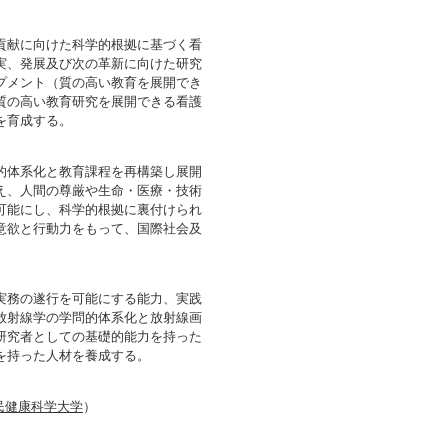
貢献に向けた科学的根拠に基づく看
実、発展及び次の革新に向けた研究
プメント（質の高い教育を展開でき
質の高い教育研究を展開できる看護
を育成する。
的体系化と教育課程を再構築し展開
え、人間の尊厳や生命・医療・技術
可能にし、科学的根拠に裏付けられ
意欲と行動力をもって、国際社会及
実務の遂行を可能にする能力、実践
放射線学の学問的体系化と放射線画
研究者としての基礎的能力を持った
を持った人材を養成する。
県民健康科学大学
）