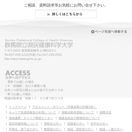
ご相談、資料請求等お気軽にお問い合せ下さい。
〒371-0052 群馬県前橋市上沖町323-1
Tel:027-235-1211(代表) Fax:027-235-2501
Site:https://www.gchs.ac.jp/
・電車でお越しの場合
ＪＲ「前橋駅」北口６番乗り場、
永井バス荻窪公園または小坂子行き約１５分
・車でお越しの場合
関越自動車道「前橋ＩＣ」から車で約２０分
トップページ
アセスメント・ポリシー（学修成果の評価方針）
キャリア形成情報室の利用について
国家試験再受験について
国際交流
地域連携・キャリア開発センター
後援会総会の開催状況について
震災関連情報について
受験生の方へ
保護者の方へ
在学生の方へ
卒業生・修了生の方へ
教職員の方へ
地域・病院等の方へ
地域・一般の方へ