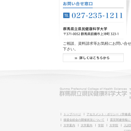
ご相談、資料請求等お気軽にお問い合
下さい。
T
S
トップページ
アセスメント・ポリシー（学修成
後援会総会の開催状況について
震災関連情報に
大学案内
大学案内
学部
大学院
入試
COPY