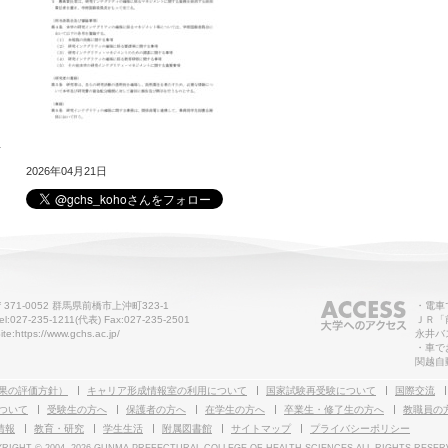
せ
2026年04月21日
〒371-0052 群馬県前橋市上沖町323-1
・電車
el:027-235-1211(代表) Fax:027-235-2501
ＪＲ「
ite:https://www.gchs.ac.jp/
永井バ
・車で
関越自
果の評価方針）
キャリア形成情報室の利用について
国家試験再受験について
国際交流
ついて
受験生の方へ
保護者の方へ
在学生の方へ
卒業生・修了生の方へ
教職員の
情報
教育・研究
学生生活
附属図書館
サイトマップ
プライバシーポリシー
RIGHT © 2004-
2026 GUNMA PREFECTURAL COLLEGE OF HEALTH SCIENCES ALL RIGHTS RESER