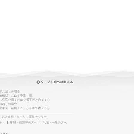
でお越しの場合
前橋駅」北口６番乗り場、
ス荻窪公園または小坂子行き約１５分
お越しの場合
動車道「前橋ＩＣ」から車で約２０分
地域連携・キャリア開発センター
方へ
地域・病院等の方へ
地域・一般の方へ
VED.■