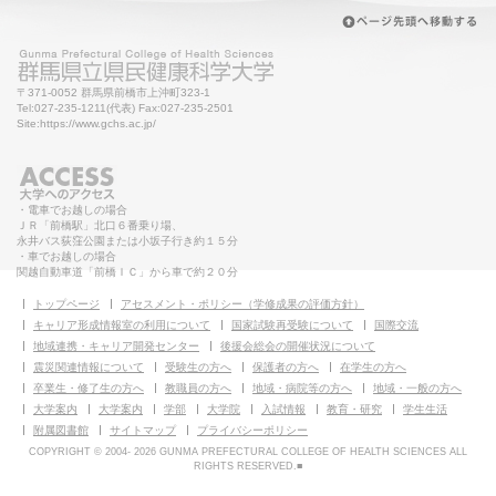
〒371-0052 群馬県前橋市上沖町323-1
Tel:027-235-1211(代表) Fax:027-235-2501
Site:https://www.gchs.ac.jp/
・電車でお越しの場合
ＪＲ「前橋駅」北口６番乗り場、
永井バス荻窪公園または小坂子行き約１５分
・車でお越しの場合
関越自動車道「前橋ＩＣ」から車で約２０分
トップページ
アセスメント・ポリシー（学修成果の評価方針）
キャリア形成情報室の利用について
国家試験再受験について
国際交流
地域連携・キャリア開発センター
後援会総会の開催状況について
震災関連情報について
受験生の方へ
保護者の方へ
在学生の方へ
卒業生・修了生の方へ
教職員の方へ
地域・病院等の方へ
地域・一般の方へ
大学案内
大学案内
学部
大学院
入試情報
教育・研究
学生生活
附属図書館
サイトマップ
プライバシーポリシー
COPYRIGHT © 2004-
2026 GUNMA PREFECTURAL COLLEGE OF HEALTH SCIENCES ALL
RIGHTS RESERVED.■