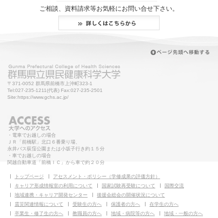
ご相談、資料請求等お気軽にお問い合せ下さい。
〒371-0052 群馬県前橋市上沖町323-1
Tel:027-235-1211(代表) Fax:027-235-2501
Site:https://www.gchs.ac.jp/
・電車でお越しの場合
ＪＲ「前橋駅」北口６番乗り場、
永井バス荻窪公園または小坂子行き約１５分
・車でお越しの場合
関越自動車道「前橋ＩＣ」から車で約２０分
トップページ
アセスメント・ポリシー（学修成果の評価方針）
キャリア形成情報室の利用について
国家試験再受験について
国際交流
地域連携・キャリア開発センター
後援会総会の開催状況について
震災関連情報について
受験生の方へ
保護者の方へ
在学生の方へ
卒業生・修了生の方へ
教職員の方へ
地域・病院等の方へ
地域・一般の方へ