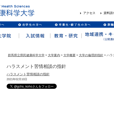
アクセス
資料請
群馬県立県民健康科学大学
>
大学案内
>
大学概要
>
大学の倫理的指針
> ハ
ハラスメント苦情相談の指針
ハラスメント苦情相談の指針
2021年02月10日