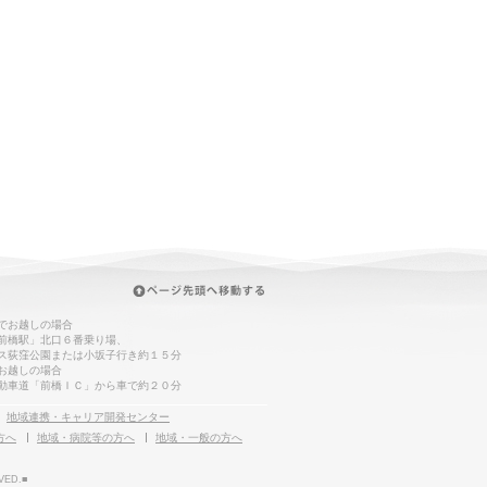
でお越しの場合
前橋駅」北口６番乗り場、
ス荻窪公園または小坂子行き約１５分
お越しの場合
動車道「前橋ＩＣ」から車で約２０分
地域連携・キャリア開発センター
方へ
地域・病院等の方へ
地域・一般の方へ
VED.■