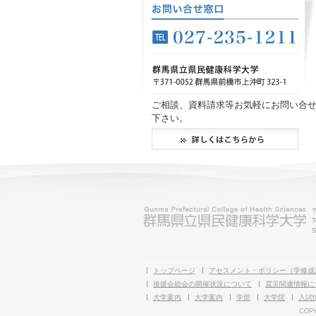
ご相談、資料請求等お気軽にお問い合
下さい。
T
S
トップページ
アセスメント・ポリシー（学修成
後援会総会の開催状況について
震災関連情報に
大学案内
大学案内
学部
大学院
入試
COPY