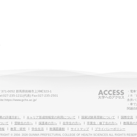
せ
〒371-0052 群馬県前橋市上沖町323-1
・電車
el:027-235-1211(代表) Fax:027-235-2501
ＪＲ「
ite:https://www.gchs.ac.jp/
永井バ
・車で
関越自
果の評価方針）
キャリア形成情報室の利用について
国家試験再受験について
国際交流
ついて
受験生の方へ
保護者の方へ
在学生の方へ
卒業生・修了生の方へ
教職員の
情報
教育・研究
学生生活
附属図書館
サイトマップ
プライバシーポリシー
RIGHT © 2004-
2026 GUNMA PREFECTURAL COLLEGE OF HEALTH SCIENCES ALL RIGHTS RESER