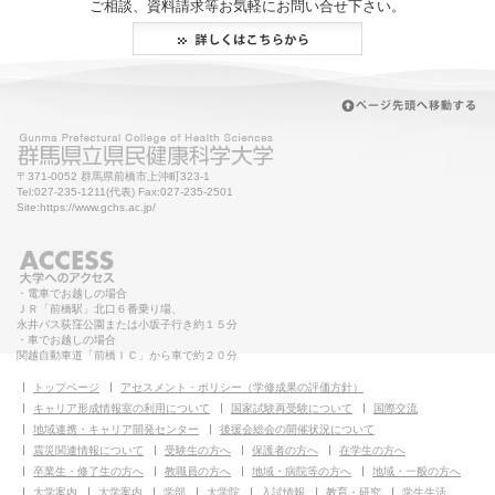
ご相談、資料請求等お気軽にお問い合せ下さい。
〒371-0052 群馬県前橋市上沖町323-1
Tel:027-235-1211(代表) Fax:027-235-2501
Site:https://www.gchs.ac.jp/
・電車でお越しの場合
ＪＲ「前橋駅」北口６番乗り場、
永井バス荻窪公園または小坂子行き約１５分
・車でお越しの場合
関越自動車道「前橋ＩＣ」から車で約２０分
トップページ
アセスメント・ポリシー（学修成果の評価方針）
キャリア形成情報室の利用について
国家試験再受験について
国際交流
地域連携・キャリア開発センター
後援会総会の開催状況について
震災関連情報について
受験生の方へ
保護者の方へ
在学生の方へ
卒業生・修了生の方へ
教職員の方へ
地域・病院等の方へ
地域・一般の方へ
大学案内
大学案内
学部
大学院
入試情報
教育・研究
学生生活