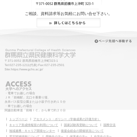
ご相談、資料請求等お気軽にお問い合せ下さい。
〒371-0052 群馬県前橋市上沖町323-1
Tel:027-235-1211(代表) Fax:027-235-2501
Site:https://www.gchs.ac.jp/
・電車でお越しの場合
ＪＲ「前橋駅」北口６番乗り場、
永井バス荻窪公園または小坂子行き約１５分
・車でお越しの場合
関越自動車道「前橋ＩＣ」から車で約２０分
トップページ
アセスメント・ポリシー（学修成果の評価方針）
キャリア形成情報室の利用について
国家試験再受験について
国際交流
地域連携・キャリア開発センター
後援会総会の開催状況について
震災関連情報について
受験生の方へ
保護者の方へ
在学生の方へ