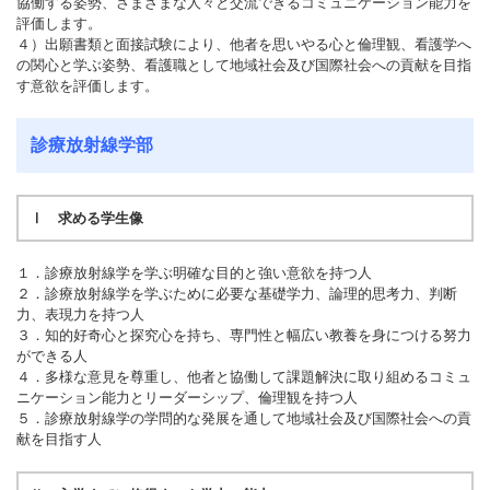
協働する姿勢、さまざまな人々と交流できるコミュニケーション能力を
評価します。
４）出願書類と面接試験により、他者を思いやる心と倫理観、看護学へ
の関心と学ぶ姿勢、看護職として地域社会及び国際社会への貢献を目指
す意欲を評価します。
診療放射線学部
Ⅰ 求める学生像
１．診療放射線学を学ぶ明確な目的と強い意欲を持つ人
２．診療放射線学を学ぶために必要な基礎学力、論理的思考力、判断
力、表現力を持つ人
３．知的好奇心と探究心を持ち、専門性と幅広い教養を身につける努力
ができる人
４．多様な意見を尊重し、他者と協働して課題解決に取り組めるコミュ
ニケーション能力とリーダーシップ、倫理観を持つ人
５．診療放射線学の学問的な発展を通して地域社会及び国際社会への貢
献を目指す人