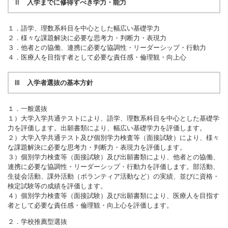
Ⅱ 入学までに修得すべき学力・能力
１．語学、理数系科目を中心とした幅広い基礎学力
２．様々な課題解決に必要な思考力・判断力・表現力
３．他者との協働、連携に必要な協調性・リーダーシップ・行動力
４．医療人を目指す者として必要な責任感・倫理観・向上心
Ⅲ 入学者選抜の基本方針
１．一般選抜
１）大学⼊学共通テストにより、語学、理数系科目を中心とした基礎学
力を評価します。出願書類により、幅広い基礎学力を評価します。
２）大学⼊学共通テスト及び個別学力検査等（面接試験）により、様々
な課題解決に必要な思考力・判断力・表現力を評価します。
３）個別学力検査等（面接試験）及び出願書類により、他者との協働、
連携に必要な協調性・リーダーシップ・行動力を評価します。部活動、
生徒会活動、課外活動（ボランティア活動など）の実績、並びに資格・
検定試験等の成績を評価します。
４）個別学力検査等（面接試験）及び出願書類により、医療人を目指す
者として必要な責任感・倫理観・向上心を評価します。
２．学校推薦型選抜