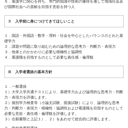
６．看護学に関心を持ち、専門的知識や技術の修得を通して地域社会及
び国際社会への貢献を目指す意欲を持つ人
Ⅱ 入学前に身につけてきてほしいこと
１．国語・外国語・数学・理科・社会を中心としたバランスのとれた基
礎学力
２．課題や問題に取り組むための論理的な思考力・判断力・表現力
３．他者とのかかわりに必要な積極性と協調性
４．看護職を目指すものとして必要な責任感・倫理観
Ⅲ 入学者選抜の基本方針
１．一般選抜
１）大学入学共通テストにより、基礎学力および論理的な思考力・判断
力・表現力を評価します。
２）個別学力検査等（小論文試験、面接試験）により、論理的な思考
力・判断力・表現力・積極性・協調性および看護職を目指すものとして
必要な意欲・責任感・倫理観を評価します。
３）出願書類と上記１）、２）をあわせて総合的に評価します。