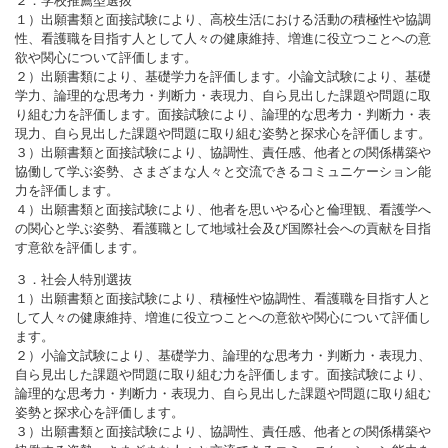
２．学校推薦型選抜
１）出願書類と面接試験により、高校生活における活動の積極性や協調
性、看護職を目指す人として人々の健康維持、増進に役立つことへの意
欲や関心について評価します。
２）出願書類により、基礎学力を評価します。小論文試験により、基礎
学力、論理的な思考力・判断力・表現力、自ら見出した課題や問題に取
り組む力を評価します。面接試験により、論理的な思考力・判断力・表
現力、自ら見出した課題や問題に取り組む姿勢と探求心を評価します。
３）出願書類と面接試験により、協調性、責任感、他者との関係構築や
協働して学ぶ姿勢、さまざまな人々と交流できるコミュニケーション能
力を評価します。
４）出願書類と面接試験により、他者を思いやる心と倫理観、看護学へ
の関心と学ぶ姿勢、看護職として地域社会及び国際社会への貢献を目指
す意欲を評価します。
３．社会人特別選抜
１）出願書類と面接試験により、積極性や協調性、看護職を目指す人と
して人々の健康維持、増進に役立つことへの意欲や関心について評価し
ます。
２）小論文試験により、基礎学力、論理的な思考力・判断力・表現力、
自ら見出した課題や問題に取り組む力を評価します。面接試験により、
論理的な思考力・判断力・表現力、自ら見出した課題や問題に取り組む
姿勢と探求心を評価します。
３）出願書類と面接試験により、協調性、責任感、他者との関係構築や