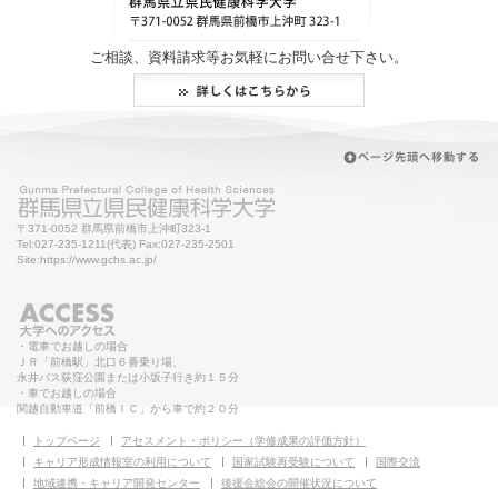
ご相談、資料請求等お気軽にお問い合せ下さい。
〒371-0052 群馬県前橋市上沖町323-1
Tel:027-235-1211(代表) Fax:027-235-2501
Site:https://www.gchs.ac.jp/
・電車でお越しの場合
ＪＲ「前橋駅」北口６番乗り場、
永井バス荻窪公園または小坂子行き約１５分
・車でお越しの場合
関越自動車道「前橋ＩＣ」から車で約２０分
トップページ
アセスメント・ポリシー（学修成果の評価方針）
キャリア形成情報室の利用について
国家試験再受験について
国際交流
地域連携・キャリア開発センター
後援会総会の開催状況について