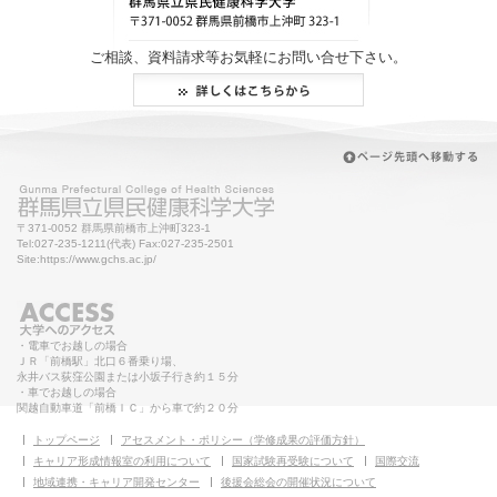
ご相談、資料請求等お気軽にお問い合せ下さい。
〒371-0052 群馬県前橋市上沖町323-1
Tel:027-235-1211(代表) Fax:027-235-2501
Site:https://www.gchs.ac.jp/
・電車でお越しの場合
ＪＲ「前橋駅」北口６番乗り場、
永井バス荻窪公園または小坂子行き約１５分
・車でお越しの場合
関越自動車道「前橋ＩＣ」から車で約２０分
トップページ
アセスメント・ポリシー（学修成果の評価方針）
キャリア形成情報室の利用について
国家試験再受験について
国際交流
地域連携・キャリア開発センター
後援会総会の開催状況について