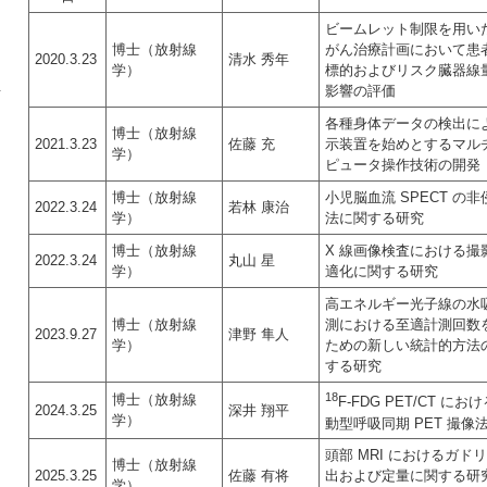
ビームレット制限を用い
博士（放射線
がん治療計画において患
2020.3.23
清水 秀年
学）
標的およびリスク臓器線
影響の評価
せ
各種身体データの検出に
博士（放射線
2021.3.23
佐藤 充
示装置を始めとするマル
学）
ピュータ操作技術の開発
博士（放射線
小児脳血流 SPECT の
2022.3.24
若林 康治
学）
法に関する研究
博士（放射線
X 線画像検査における撮
2022.3.24
丸山 星
学）
適化に関する研究
高エネルギー光子線の水
博士（放射線
測における至適計測回数
2023.9.27
津野 隼人
学）
ための新しい統計的方法
する研究
18
博士（放射線
F-FDG PET/CT に
2024.3.25
深井 翔平
学）
動型呼吸同期 PET 撮像
頭部 MRI におけるガド
博士（放射線
2025.3.25
佐藤 有将
出および定量に関する研
学）