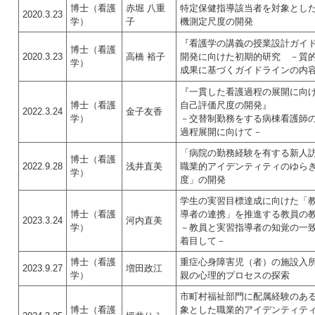
博士（看護
赤堀 八重
特定保健指導該当者を対象とし
2020.3.23
学）
子
機測定尺度の開発
『看護学の講義の授業設計ガイ
博士（看護
2020.3.23
高橋 裕子
開発に向けた初期的研究 －質
学）
成果に基づくガイドラインの内
『一貫した看護過程の展開に向
博士（看護
自己評価尺度の開発』
2022.3.24
金子友香
学）
－交替制勤務をする病棟看護師
過程展開に向けて－
「病院の勤務経験を有する新人
博士（看護
2022.9.28
浅井直美
職業的アイデンティティのゆら
学）
度」の開発
学生の実習目標達成に向けた「
博士（看護
導者の連携」を推進する教員の
2023.3.24
河内直美
学）
－教員と実習指導者の知覚の一
着目して－
博士（看護
重症心身障害児（者）の施設入
2023.9.27
増田政江
学）
親の心理的プロセスの探索
市町村福祉部門に配属経験のあ
博士（看護
象とした職業的アイデンティテ