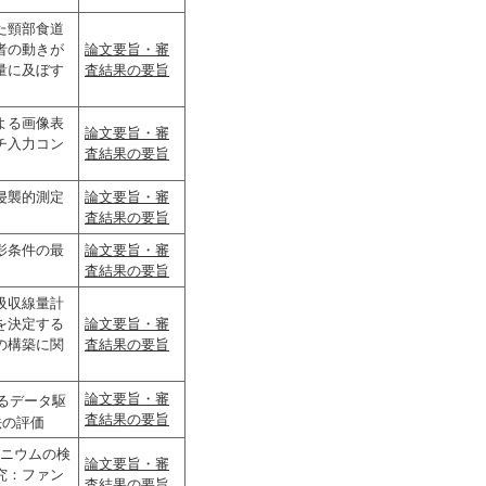
た頸部食道
者の動きが
論文要旨・審
量に及ぼす
査結果の要旨
よる画像表
論文要旨・審
チ入力コン
査結果の要旨
非侵襲的測定
論文要旨・審
査結果の要旨
影条件の最
論文要旨・審
査結果の要旨
吸収線量計
を決定する
論文要旨・審
の構築に関
査結果の要旨
論文要旨・審
おけるデータ駆
査結果の要旨
法の評価
リニウムの検
論文要旨・審
究：ファン
査結果の要旨