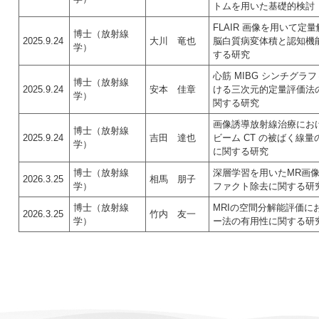
トムを用いた基礎的検討
FLAIR 画像を用いて定
博士（放射線
2025.9.24
大川 竜也
脳白質病変体積と認知機
学）
する研究
心筋 MIBG シンチグラ
博士（放射線
2025.9.24
安本 佳章
ける三次元的定量評価法
学）
関する研究
画像誘導放射線治療にお
博士（放射線
2025.9.24
吉田 達也
ビーム CT の被ばく線
学）
に関する研究
博士（放射線
深層学習を用いたMR画
2026.3.25
相馬 朋子
学）
ファクト除去に関する研
博士（放射線
MRIの空間分解能評価に
2026.3.25
竹内 友一
学）
ー法の有用性に関する研