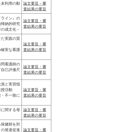
た未利用の動
論文要旨・審
査結果の要旨
ドライン』の
論文要旨・審
的帰納的研究
査結果の要旨
容の成文化－
けた実践の質
論文要旨・審
の確実な看護
査結果の要旨
訪問看護師の
論文要旨・審
ぎ自己評価尺
査結果の要旨
教員と実習指
教授活動
論文要旨・審
致・不一致に
査結果の要旨
所に関する母
論文要旨・審
査結果の要旨
る保健師を対
ィの
発達促進
論文要旨・審