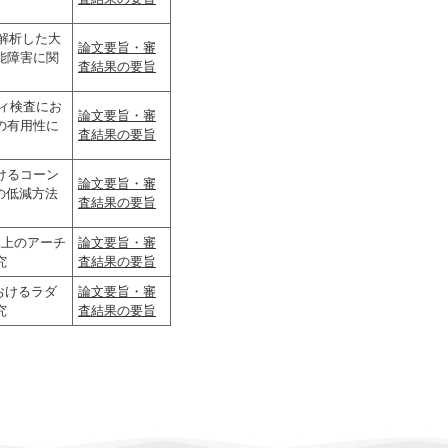
量解析した大
論文要旨・審
能障害に関
査結果の要旨
フィ検査にお
論文要旨・審
の有用性に
査結果の要旨
けるコーン
論文要旨・審
量の低減方法
査結果の要旨
像上のアーチ
論文要旨・審
究
査結果の要旨
おけるラダ
論文要旨・審
究
査結果の要旨