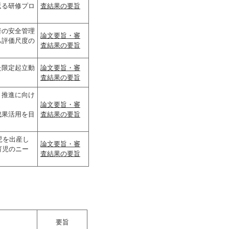
返る研修プロ
査結果の要旨
者の安全管理
論文要旨・審
己評価尺度の
査結果の要旨
た限定起立動
論文要旨・審
査結果の要旨
・推進に向け
論文要旨・審
成果活用を目
査結果の要旨
児を出産し
論文要旨・審
育児のニー
査結果の要旨
要旨