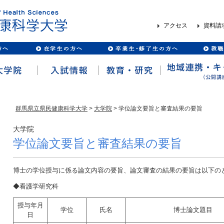
アクセス
資料請
群馬県立県民健康科学大学
>
大学院
> 学位論文要旨と審査結果の要旨
大学院
学位論文要旨と審査結果の要旨
博士の学位授与に係る論文内容の要旨、論文審査の結果の要旨は以下の
◆看護学研究科
授与年月
学位
氏名
博士論文題目
日