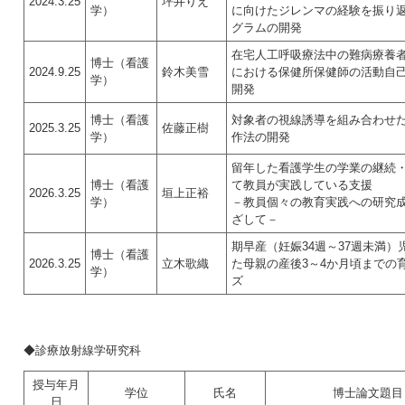
2024.3.25
坪井りえ
学）
に向けたジレンマの経験を振り
グラムの開発
在宅人工呼吸療法中の難病療養
博士（看護
2024.9.25
鈴木美雪
における保健所保健師の活動自
学）
開発
博士（看護
対象者の視線誘導を組み合わせ
2025.3.25
佐藤正樹
学）
作法の開発
留年した看護学生の学業の継続
博士（看護
て教員が実践している支援
2026.3.25
垣上正裕
学）
－教員個々の教育実践への研究
ざして－
期早産（妊娠34週～37週未満）
博士（看護
2026.3.25
立木歌織
た母親の産後3～4か月頃までの
学）
ズ
◆診療放射線学研究科
授与年月
学位
氏名
博士論文題目
日