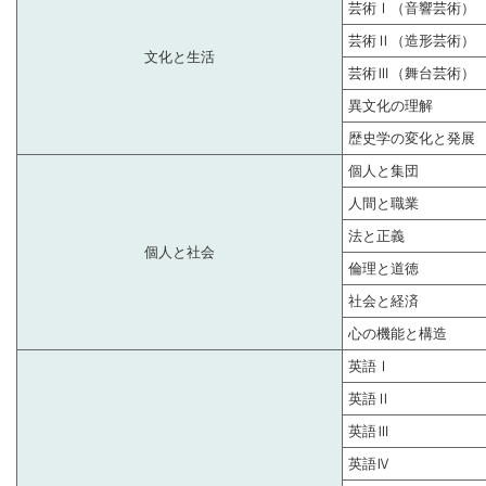
芸術Ⅰ（音響芸術）
芸術Ⅱ（造形芸術）
文化と生活
芸術Ⅲ（舞台芸術）
異文化の理解
歴史学の変化と発展
個人と集団
人間と職業
法と正義
個人と社会
倫理と道徳
社会と経済
心の機能と構造
英語Ⅰ
英語Ⅱ
英語Ⅲ
英語Ⅳ