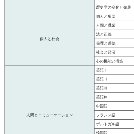
歴史学の変化と発展
個人と集団
人間と職業
法と正義
個人と社会
倫理と道徳
社会と経済
心の機能と構造
英語Ⅰ
英語Ⅱ
英語Ⅲ
英語Ⅳ
中国語
人間とコミュニケーション
フランス語
ポルトガル語
韓国語