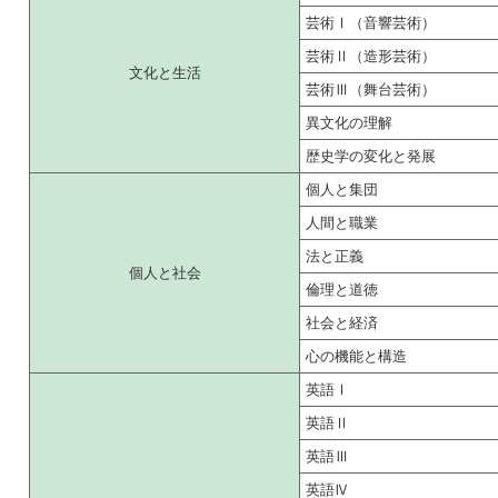
芸術Ⅰ（音響芸術）
芸術Ⅱ（造形芸術）
文化と生活
芸術Ⅲ（舞台芸術）
異文化の理解
歴史学の変化と発展
個人と集団
人間と職業
法と正義
個人と社会
倫理と道徳
社会と経済
心の機能と構造
英語Ⅰ
英語Ⅱ
英語Ⅲ
英語Ⅳ