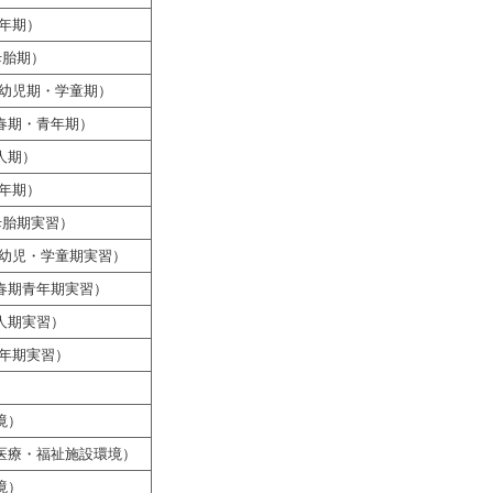
年期）
母胎期）
乳幼児期・学童期）
春期・青年期）
人期）
年期）
母胎期実習）
乳幼児・学童期実習）
春期青年期実習）
人期実習）
老年期実習）
境）
医療・福祉施設環境）
境）