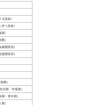
する技術）
に伴う技術）
基礎）
実際）
為展開実習）
程展開実習）
母胎期）
乳幼児期・学童期）
春期・青年期）
人期）