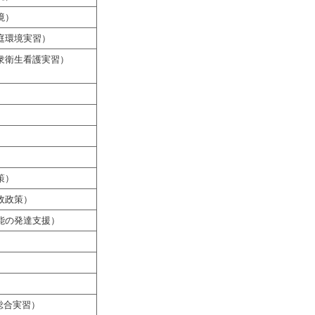
境）
庭環境実習）
衆衛生看護実習）
策）
政政策）
能の発達支援）
総合実習）