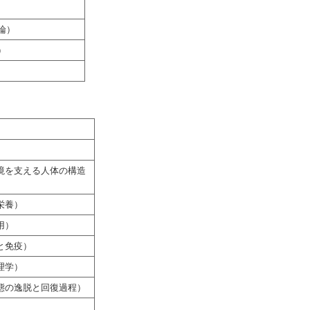
論）
）
境を支える人体の構造
栄養）
用）
と免疫）
理学）
態の逸脱と回復過程）