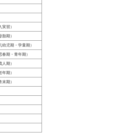
入実習）
母胎期）
乳幼児期・学童期）
思春期・青年期）
成人期）
老年期）
終末期）